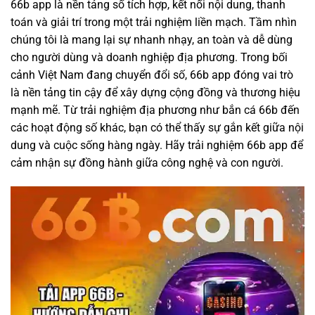
66b app là nền tảng số tích hợp, kết nối nội dung, thanh
toán và giải trí trong một trải nghiệm liền mạch. Tầm nhìn
chúng tôi là mang lại sự nhanh nhạy, an toàn và dễ dùng
cho người dùng và doanh nghiệp địa phương. Trong bối
cảnh Việt Nam đang chuyển đổi số, 66b app đóng vai trò
là nền tảng tin cậy để xây dựng cộng đồng và thương hiệu
mạnh mẽ. Từ trải nghiệm địa phương như bắn cá 66b đến
các hoạt động số khác, bạn có thể thấy sự gắn kết giữa nội
dung và cuộc sống hàng ngày. Hãy trải nghiệm 66b app để
cảm nhận sự đồng hành giữa công nghệ và con người.