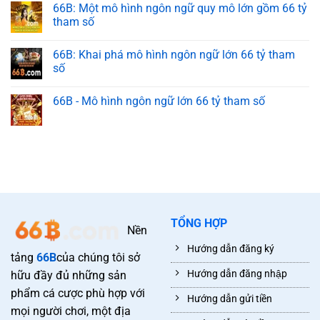
66B: Một mô hình ngôn ngữ quy mô lớn gồm 66 tỷ
tham số
66B: Khai phá mô hình ngôn ngữ lớn 66 tỷ tham
số
66B - Mô hình ngôn ngữ lớn 66 tỷ tham số
TỔNG HỢP
Nền
Hướng dẫn đăng ký
tảng
66B
của chúng tôi sở
Hướng dẫn đăng nhập
hữu đầy đủ những sản
phẩm cá cược phù hợp với
Hướng dẫn gửi tiền
mọi người chơi, một địa