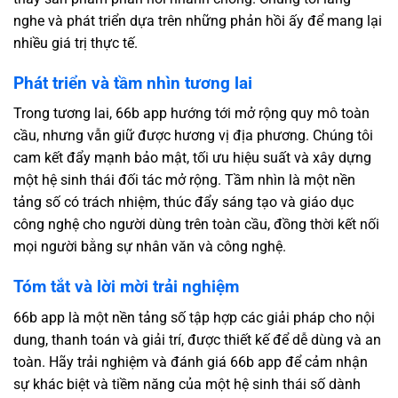
nghe và phát triển dựa trên những phản hồi ấy để mang lại
nhiều giá trị thực tế.
Phát triển và tầm nhìn tương lai
Trong tương lai, 66b app hướng tới mở rộng quy mô toàn
cầu, nhưng vẫn giữ được hương vị địa phương. Chúng tôi
cam kết đẩy mạnh bảo mật, tối ưu hiệu suất và xây dựng
một hệ sinh thái đối tác mở rộng. Tầm nhìn là một nền
tảng số có trách nhiệm, thúc đẩy sáng tạo và giáo dục
công nghệ cho người dùng trên toàn cầu, đồng thời kết nối
mọi người bằng sự nhân văn và công nghệ.
Tóm tắt và lời mời trải nghiệm
66b app là một nền tảng số tập hợp các giải pháp cho nội
dung, thanh toán và giải trí, được thiết kế để dễ dùng và an
toàn. Hãy trải nghiệm và đánh giá 66b app để cảm nhận
sự khác biệt và tiềm năng của một hệ sinh thái số dành