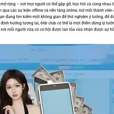
i mở rộng – nơi mọi người có thể gặp gỡ, học hỏi và cùng nhau t
qua các sự kiện offline và nền tảng online, nơi mỗi thành viên 
u bạn đang tìm kiếm một không gian để thử nghiệm ý tưởng, để đ
định hướng tương lai, 66b club có thể là một điểm dừng lý tưở
nơi mỗi người vừa có cơ hội được lan tỏa vừa nhận được sự hỗ