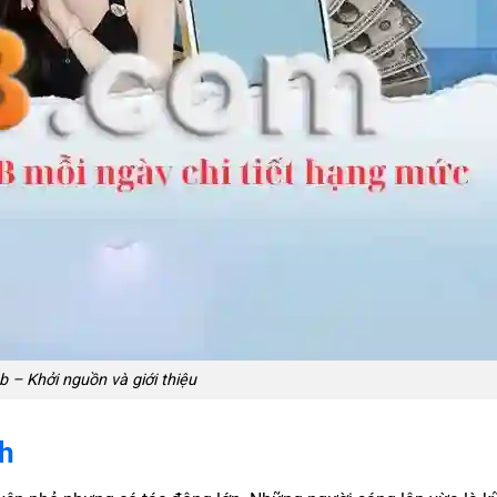
b – Khởi nguồn và giới thiệu
nh