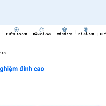
THỂ THAO 66B
BẮN CÁ 66B
XỔ SỐ 66B
ĐÁ GÀ 66B
HƯƠ
 CAO
nghiệm đỉnh cao