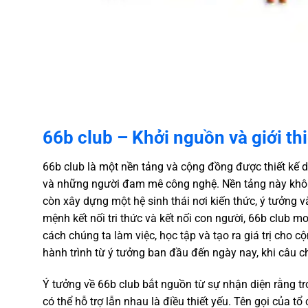
66b club – Khởi nguồn và giới th
66b club là một nền tảng và cộng đồng được thiết kế
và những người đam mê công nghệ. Nền tảng này không
còn xây dựng một hệ sinh thái nơi kiến thức, ý tưởng v
mệnh kết nối tri thức và kết nối con người, 66b club
cách chúng ta làm việc, học tập và tạo ra giá trị cho c
hành trình từ ý tưởng ban đầu đến ngày nay, khi câu c
Ý tưởng về 66b club bắt nguồn từ sự nhận diện rằng tr
có thể hỗ trợ lẫn nhau là điều thiết yếu. Tên gọi của 