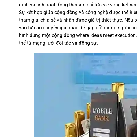
định và linh hoạt đồng thời ám chỉ tới các vòng kết nố
Sự kết hợp giữa cộng đồng và công nghệ được thể hiện 
tham gia, chia sẻ và nhận được giá trị thiết thực. Nế
vấn từ các chuyên gia hoặc để gặp gỡ những người có 
hình dung một cộng đồng where ideas meet execution, 
thể từ mạng lưới đối tác và đồng sự.