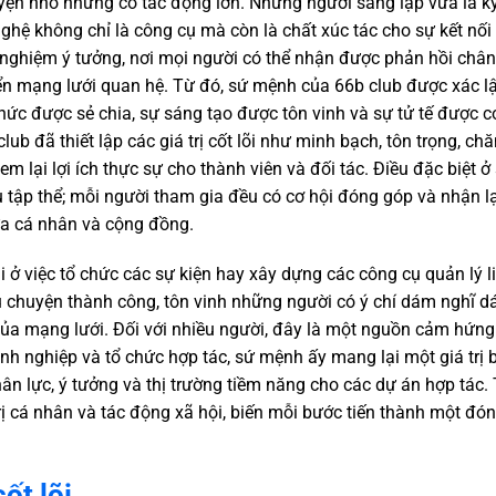
ện nhỏ nhưng có tác động lớn. Những người sáng lập vừa là k
ghệ không chỉ là công cụ mà còn là chất xúc tác cho sự kết nối
nghiệm ý tưởng, nơi mọi người có thể nhận được phản hồi chân
iển mạng lưới quan hệ. Từ đó, sứ mệnh của 66b club được xác lậ
hức được sẻ chia, sự sáng tạo được tôn vinh và sự tử tế được co
club đã thiết lập các giá trị cốt lõi như minh bạch, tôn trọng, c
lại lợi ích thực sự cho thành viên và đối tác. Điều đặc biệt 
tập thể; mỗi người tham gia đều có cơ hội đóng góp và nhận lại
ữa cá nhân và cộng đồng.
i ở việc tổ chức các sự kiện hay xây dựng các công cụ quản lý li
âu chuyện thành công, tôn vinh những người có ý chí dám nghĩ 
ủa mạng lưới. Đối với nhiều người, đây là một nguồn cảm hứng
anh nghiệp và tổ chức hợp tác, sứ mệnh ấy mang lại một giá trị 
n lực, ý tưởng và thị trường tiềm năng cho các dự án hợp tác.
rị cá nhân và tác động xã hội, biến mỗi bước tiến thành một đó
ốt lõi