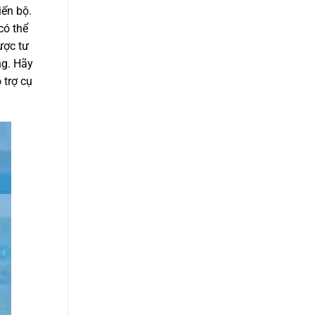
iến bộ.
có thể
ược tư
ng. Hãy
 trợ cụ