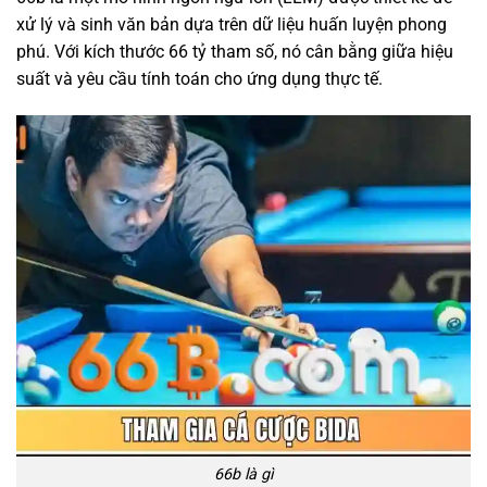
xử lý và sinh văn bản dựa trên dữ liệu huấn luyện phong
phú. Với kích thước 66 tỷ tham số, nó cân bằng giữa hiệu
suất và yêu cầu tính toán cho ứng dụng thực tế.
66b là gì