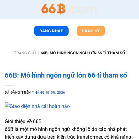
Chuyển
đến
nội
dung
ĐĂNG NHẬP
ĐĂNG KÝ
TRANG CHỦ
|
66B: MÔ HÌNH NGÔN NGỮ LỚN 66 TỈ THAM SỐ
66B: Mô hình ngôn ngữ lớn 66 tỉ tham số
ĐÃ ĐĂNG TRÊN
THÁNG 08 08, 2026
Giới thiệu về 66B
66B là một mô hình ngôn ngữ khổng lồ do các nhà phát
triển xây dựng dựa trên kiến trúc transformer, có khả năng