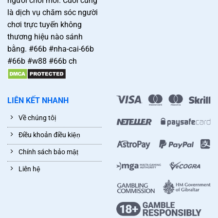
người chơi mới. Cuối cùng
là dịch vụ chăm sóc người
chơi trực tuyến không
thương hiệu nào sánh
bằng. #66b #nha-cai-66b
#66b #w88 #66b ch
LIÊN KẾT NHANH
Về chúng tôị
Điều khoản điều kiệṇ
Chính sách bảo mậṭ
Liên hệ̣