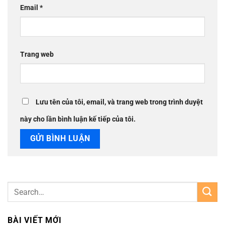
Email
*
Trang web
Lưu tên của tôi, email, và trang web trong trình duyệt
này cho lần bình luận kế tiếp của tôi.
BÀI VIẾT MỚI