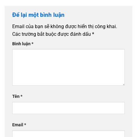
Để lại một bình luận
Email của bạn sẽ không được hiển thị công khai.
Các trường bắt buộc được đánh dấu
*
Bình luận
*
Tên
*
Email
*