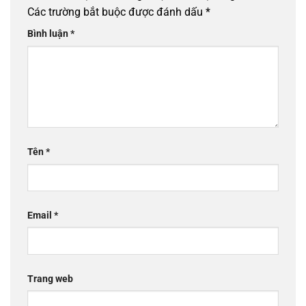
Các trường bắt buộc được đánh dấu
*
Bình luận
*
Tên
*
Email
*
Trang web