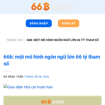
Chuyển
đến
nội
dung
ĐĂNG NHẬP
ĐĂNG KÝ
TRANG CHỦ
|
66B: MỘT MÔ HÌNH NGÔN NGỮ LỚN 66 TỶ THAM SỐ
66b: một mô hình ngôn ngữ lớn 66 tỷ tham
số
ĐÃ ĐĂNG TRÊN
THÁNG 08 08, 2026