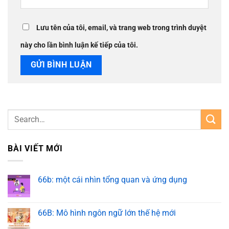
Lưu tên của tôi, email, và trang web trong trình duyệt
này cho lần bình luận kế tiếp của tôi.
BÀI VIẾT MỚI
66b: một cái nhìn tổng quan và ứng dụng
66B: Mô hình ngôn ngữ lớn thế hệ mới