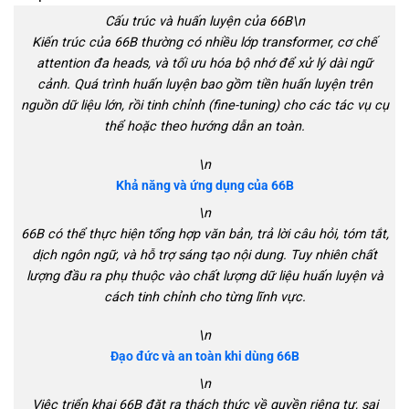
Cấu trúc và huấn luyện của 66B\n
Kiến trúc của 66B thường có nhiều lớp transformer, cơ chế
attention đa heads, và tối ưu hóa bộ nhớ để xử lý dài ngữ
cảnh. Quá trình huấn luyện bao gồm tiền huấn luyện trên
nguồn dữ liệu lớn, rồi tinh chỉnh (fine-tuning) cho các tác vụ cụ
thể hoặc theo hướng dẫn an toàn.
\n
Khả năng và ứng dụng của 66B
\n
66B có thể thực hiện tổng hợp văn bản, trả lời câu hỏi, tóm tắt,
dịch ngôn ngữ, và hỗ trợ sáng tạo nội dung. Tuy nhiên chất
lượng đầu ra phụ thuộc vào chất lượng dữ liệu huấn luyện và
cách tinh chỉnh cho từng lĩnh vực.
\n
Đạo đức và an toàn khi dùng 66B
\n
Việc triển khai 66B đặt ra thách thức về quyền riêng tư, sai