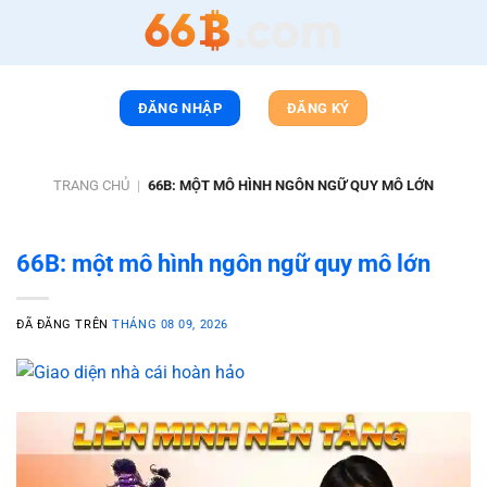
Chuyển
đến
nội
dung
ĐĂNG NHẬP
ĐĂNG KÝ
TRANG CHỦ
|
66B: MỘT MÔ HÌNH NGÔN NGỮ QUY MÔ LỚN
66B: một mô hình ngôn ngữ quy mô lớn
ĐÃ ĐĂNG TRÊN
THÁNG 08 09, 2026