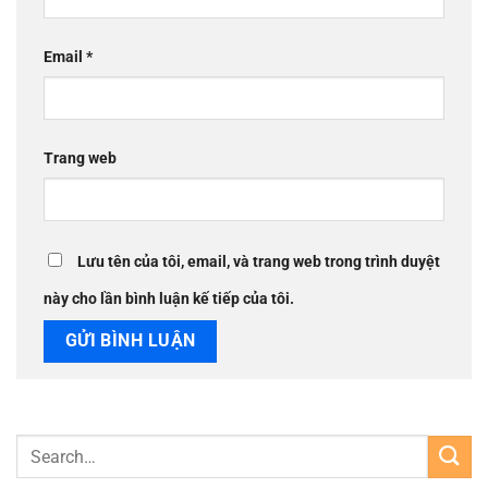
Email
*
Trang web
Lưu tên của tôi, email, và trang web trong trình duyệt
này cho lần bình luận kế tiếp của tôi.