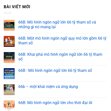
BÀI VIẾT MỚI
66B: Mô hình ngôn ngữ lớn 66 tỷ tham số và
những gì nó mang lại
66B: Một mô hình ngôn ngữ quy mô lớn gồm 66 tỷ
tham số
66B: Khai phá mô hình ngôn ngữ lớn 66 tỷ tham
số
66B - Mô hình ngôn ngữ lớn 66 tỷ tham số
66b – một khái niệm và ứng dụng
66B: Mô hình ngôn ngữ lớn cho thời đại AI