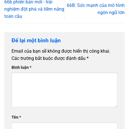
66b phiên bản mới - trải
66B: Sức mạnh của mô hình
nghiệm đột phá và tiềm năng
ngôn ngữ lớn
toàn cầu
Để lại một bình luận
Email của bạn sẽ không được hiển thị công khai.
Các trường bắt buộc được đánh dấu
*
Bình luận
*
Tên
*