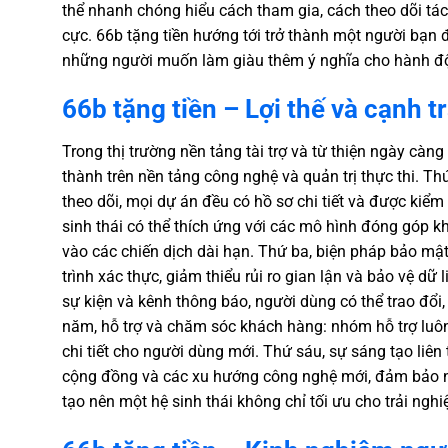
thể nhanh chóng hiểu cách tham gia, cách theo dõi t
cực. 66b tặng tiền hướng tới trở thành một người bạn
những người muốn làm giàu thêm ý nghĩa cho hành đ
66b tặng tiền – Lợi thế và cạnh t
Trong thị trường nền tảng tài trợ và từ thiện ngày càng
thành trên nền tảng công nghệ và quản trị thực thi. T
theo dõi, mọi dự án đều có hồ sơ chi tiết và được kiểm
sinh thái có thể thích ứng với các mô hình đóng góp 
vào các chiến dịch dài hạn. Thứ ba, biện pháp bảo mậ
trình xác thực, giảm thiểu rủi ro gian lận và bảo vệ d
sự kiện và kênh thông báo, người dùng có thể trao đổi,
năm, hỗ trợ và chăm sóc khách hàng: nhóm hỗ trợ luôn
chi tiết cho người dùng mới. Thứ sáu, sự sáng tạo liên
cộng đồng và các xu hướng công nghệ mới, đảm bảo nề
tạo nên một hệ sinh thái không chỉ tối ưu cho trải ng