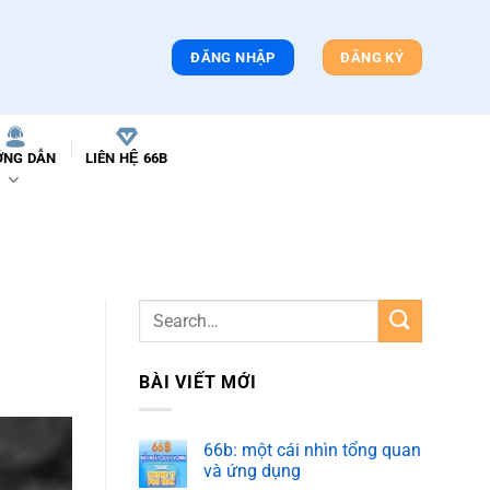
ĐĂNG NHẬP
ĐĂNG KÝ
́NG DẪN
LIÊN HỆ 66B
BÀI VIẾT MỚI
66b: một cái nhìn tổng quan
và ứng dụng