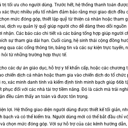
 trị tối ưu cho người dùng. Trước hết, hệ thống thanh toán đượ
à xác thực nhiều yếu tố nhằm đảm bảo rằng mọi giao dịch đều d
họn mức đóng góp, thiết lập quỹ từ thiện cá nhân hoặc tham g
hai, dịch vụ quản lý quỹ giúp người cho dễ dàng theo dõi nguồn
ười nhận. Các báo cáo chi tiết và các bảng tổng hợp giúp người c
hích sự tham gia dài hạn. Cuối cùng, hệ sinh thái cộng đồng h
ông qua các cổng thông tin, bảng tin và các sự kiện trực tuyến, 
 hỏi từ những trường hợp thực tế.
cho các dự án giáo dục, hỗ trợ y tế khẩn cấp, hoặc các chương t
 chiến dịch cá nhân hoặc tham gia vào chiến dịch do tổ chức p
 ro, xác minh danh tính và kiểm định tính minh bạch giúp 66b t
t phục đối với các nhà tài trợ tiềm năng. Đó là cách mà trải ng
hận đều cảm thấy an toàn và được tôn trọng.
iện lợi. Hệ thống giao diện người dùng được thiết kế tối giản, n
 bạch và có thể kiểm tra. Người dùng mới có thể bắt đầu chỉ vớ
nh và chọn mức đóng góp. Với sự hỗ trợ của các kênh hướng dẫn,