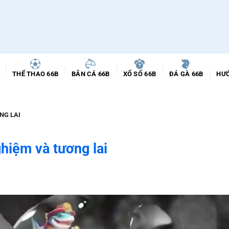
THỂ THAO 66B
BẮN CÁ 66B
XỔ SỐ 66B
ĐÁ GÀ 66B
HƯƠ
NG LAI
ghiệm và tương lai