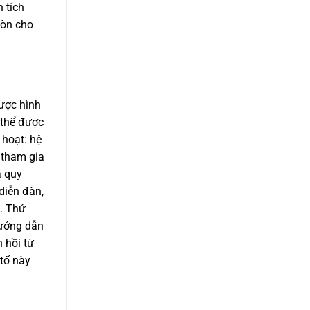
 tích
còn cho
được hình
 thể được
 hoạt: hệ
 tham gia
à quy
diễn đàn,
i. Thứ
hướng dẫn
 hồi từ
tố này