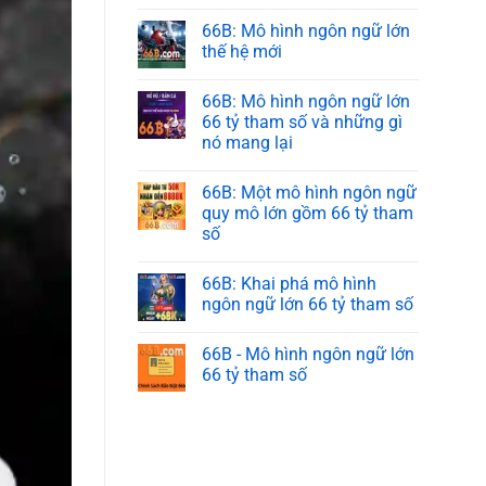
66B: Mô hình ngôn ngữ lớn
thế hệ mới
66B: Mô hình ngôn ngữ lớn
66 tỷ tham số và những gì
nó mang lại
66B: Một mô hình ngôn ngữ
quy mô lớn gồm 66 tỷ tham
số
66B: Khai phá mô hình
ngôn ngữ lớn 66 tỷ tham số
66B - Mô hình ngôn ngữ lớn
66 tỷ tham số