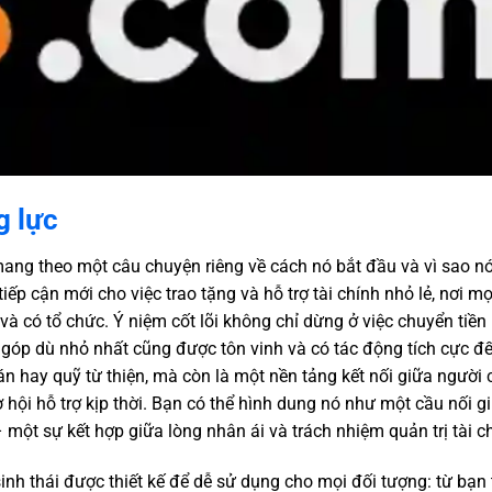
g lực
ang theo một câu chuyện riêng về cách nó bắt đầu và vì sao nó 
ếp cận mới cho việc trao tặng và hỗ trợ tài chính nhỏ lẻ, nơi m
và có tổ chức. Ý niệm cốt lõi không chỉ dừng ở việc chuyển tiề
 góp dù nhỏ nhất cũng được tôn vinh và có tác động tích cực đ
án hay quỹ từ thiện, mà còn là một nền tảng kết nối giữa người 
hội hỗ trợ kịp thời. Bạn có thể hình dung nó như một cầu nối g
ột sự kết hợp giữa lòng nhân ái và trách nhiệm quản trị tài ch
sinh thái được thiết kế để dễ sử dụng cho mọi đối tượng: từ bạn