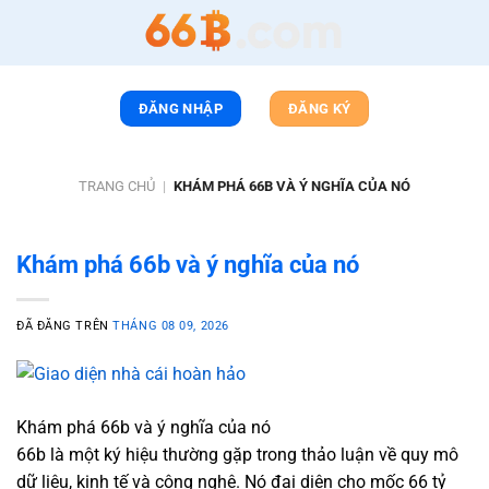
Chuyển
đến
nội
dung
ĐĂNG NHẬP
ĐĂNG KÝ
TRANG CHỦ
|
KHÁM PHÁ 66B VÀ Ý NGHĨA CỦA NÓ
Khám phá 66b và ý nghĩa của nó
ĐÃ ĐĂNG TRÊN
THÁNG 08 09, 2026
Khám phá 66b và ý nghĩa của nó
66b là một ký hiệu thường gặp trong thảo luận về quy mô
dữ liệu, kinh tế và công nghệ. Nó đại diện cho mốc 66 tỷ