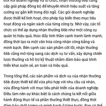
Đối với doanh nghiệp và tổ chức, nhận thưởng 66b cung
cấp giải pháp đồng bộ để khuyến khích hiệu suất và tăng
cường sự gắn kết trong đội ngũ. Các gói doanh nghiệp
được thiết kế linh hoạt, cho phép tùy biến theo mục tiêu
hoạt động và ngân sách của từng công ty. Nhờ vậy, các tổ
chức có thể áp dụng nhận thưởng 66b như một công cụ
quản trị hiệu quả, thúc đẩy tinh thần cạnh tranh lành mạnh,
đồng thời tạo ra một văn hóa công nhận công bằng và
minh bạch. Bên cạnh các sản phẩm cốt lõi, nhận thưởng
66b cũng mở rộng sang các dịch vụ tư vấn, xây dựng chiến
lược thưởng và hỗ trợ kỹ thuật nhằm đảm bảo quá trình
triển khai suôn sẻ, an toàn và hiệu quả.
Trong tổng thể, các sản phẩm và dịch vụ của nhận thưởng
66b được thiết kế để vừa phù hợp với nhu cầu cá nhân,
vừa đồng hành với mục tiêu phát triển của doanh nghiệp.
Điều làm nên sự khác biệt là cách chúng ta kết nối giữa
hành động thực tế và phần thưởng thiết thực, đồng thời
đảm bảo chất lượng và minh bạch ở từng bước. Bạn có thể