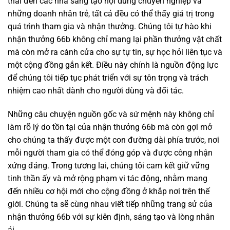
thái đến các nhà sáng tạo nội dung chuyên nghiệp và
những doanh nhân trẻ, tất cả đều có thể thấy giá trị trong
quá trình tham gia và nhận thưởng. Chúng tôi tự hào khi
nhận thưởng 66b không chỉ mang lại phần thưởng vật chất
mà còn mở ra cánh cửa cho sự tự tin, sự học hỏi liên tục và
một cộng đồng gắn kết. Điều này chính là nguồn động lực
để chúng tôi tiếp tục phát triển với sự tôn trọng và trách
nhiệm cao nhất dành cho người dùng và đối tác.
Những câu chuyện nguồn gốc và sứ mệnh này không chỉ
làm rõ lý do tồn tại của nhận thưởng 66b mà còn gợi mở
cho chúng ta thấy được một con đường dài phía trước, nơi
mỗi người tham gia có thể đóng góp và được công nhận
xứng đáng. Trong tương lai, chúng tôi cam kết giữ vững
tinh thần ấy và mở rộng phạm vi tác động, nhằm mang
đến nhiều cơ hội mới cho cộng đồng ở khắp nơi trên thế
giới. Chúng ta sẽ cùng nhau viết tiếp những trang sử của
nhận thưởng 66b với sự kiên định, sáng tạo và lòng nhân
ái.