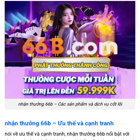
nhận thưởng 66b – Các sản phẩm và dịch vụ cốt lõi
nhận thưởng 66b – Ưu thế và cạnh tranh
nói về ưu thế và cạnh tranh, nhận thưởng 66b nổi bật với