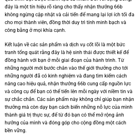
đây là một tín hiệu rõ ràng cho thấy nhận thưởng 66b
không ngừng cập nhật và cải tiến để mang lại lợi ích tối đa
cho mọi thành viên, đồng thời duy trì tính minh bạch và
công bằng ở mọi khía cạnh.
Kết luận về các sản phẩm và dịch vụ cốt lõi là một bức
tranh tổng quát rằng đây là hệ sinh thái được thiết kế để
đồng hành với bạn ở mỗi giai đoạn của hành trình. Từ
những người mới bước chân vào thế giới thưởng cho tới
những người đã có kinh nghiệm và đang tìm kiếm cách
nâng cao hiệu quả, nhận thưởng 66b cung cấp nguồn lực
và công cụ để bạn có thể tiến lên mỗi ngày với niềm tin và
sự chắc chắn. Các sản phẩm này không chỉ giúp bạn nhận
thưởng mà còn dạy bạn cách biến những nỗ lực của mình
thành giá trị thực sự, để từ đó bạn có thể mở rộng ảnh
hưởng của mình và đóng góp cho cộng đồng một cách
bền vững.