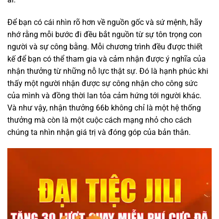
Để bạn có cái nhìn rõ hơn về nguồn gốc và sứ mệnh, hãy
nhớ rằng mỗi bước đi đều bắt nguồn từ sự tôn trọng con
người và sự công bằng. Mỗi chương trình đều được thiết
kế để bạn có thể tham gia và cảm nhận được ý nghĩa của
nhận thưởng từ những nỗ lực thật sự. Đó là hạnh phúc khi
thấy một người nhận được sự công nhận cho công sức
của mình và đồng thời lan tỏa cảm hứng tới người khác.
Và như vậy, nhận thưởng 66b không chỉ là một hệ thống
thưởng mà còn là một cuộc cách mạng nhỏ cho cách
chúng ta nhìn nhận giá trị và đóng góp của bản thân.