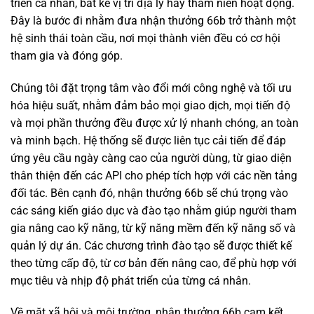
triển cá nhân, bất kể vị trí địa lý hay thâm niên hoạt động.
Đây là bước đi nhằm đưa nhận thưởng 66b trở thành một
hệ sinh thái toàn cầu, nơi mọi thành viên đều có cơ hội
tham gia và đóng góp.
Chúng tôi đặt trọng tâm vào đổi mới công nghệ và tối ưu
hóa hiệu suất, nhằm đảm bảo mọi giao dịch, mọi tiến độ
và mọi phần thưởng đều được xử lý nhanh chóng, an toàn
và minh bạch. Hệ thống sẽ được liên tục cải tiến để đáp
ứng yêu cầu ngày càng cao của người dùng, từ giao diện
thân thiện đến các API cho phép tích hợp với các nền tảng
đối tác. Bên cạnh đó, nhận thưởng 66b sẽ chú trọng vào
các sáng kiến giáo dục và đào tạo nhằm giúp người tham
gia nâng cao kỹ năng, từ kỹ năng mềm đến kỹ năng số và
quản lý dự án. Các chương trình đào tạo sẽ được thiết kế
theo từng cấp độ, từ cơ bản đến nâng cao, để phù hợp với
mục tiêu và nhịp độ phát triển của từng cá nhân.
Về mặt xã hội và môi trường, nhận thưởng 66b cam kết