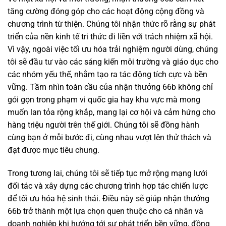
tăng cường đóng góp cho các hoạt động cộng đồng và
chương trình từ thiện. Chúng tôi nhận thức rõ rằng sự phát
triển của nền kinh tế tri thức đi liền với trách nhiệm xã hội.
Vì vậy, ngoài việc tối ưu hóa trải nghiệm người dùng, chúng
tôi sẽ đầu tư vào các sáng kiến môi trường và giáo dục cho
các nhóm yếu thế, nhằm tạo ra tác động tích cực và bền
vững. Tầm nhìn toàn cầu của nhận thưởng 66b không chỉ
gói gọn trong phạm vi quốc gia hay khu vực mà mong
muốn lan tỏa rộng khắp, mang lại cơ hội và cảm hứng cho
hàng triệu người trên thế giới. Chúng tôi sẽ đồng hành
cùng bạn ở mỗi bước đi, cùng nhau vượt lên thử thách và
đạt được mục tiêu chung.
Trong tương lai, chúng tôi sẽ tiếp tục mở rộng mạng lưới
đối tác và xây dựng các chương trình hợp tác chiến lược
để tối ưu hóa hệ sinh thái. Điều này sẽ giúp nhận thưởng
66b trở thành một lựa chọn quen thuộc cho cá nhân và
doanh nghiệp khi hướng tới sự phát triển bền vững, đồng