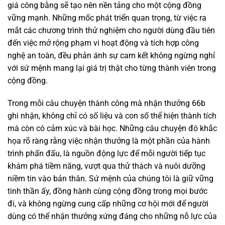
giá công bằng sẽ tạo nên nền tảng cho một cộng đồng
vững mạnh. Những mốc phát triển quan trọng, từ việc ra
mắt các chương trình thử nghiệm cho người dùng đầu tiên
đến việc mở rộng phạm vi hoạt động và tích hợp công
nghệ an toàn, đều phản ánh sự cam kết không ngừng nghỉ
với sứ mệnh mang lại giá trị thật cho từng thành viên trong
cộng đồng.
Trong mỗi câu chuyện thành công mà nhận thưởng 66b
ghi nhận, không chỉ có số liệu và con số thể hiện thành tích
mà còn có cảm xúc và bài học. Những câu chuyện đó khắc
họa rõ ràng rằng việc nhận thưởng là một phần của hành
trình phấn đấu, là nguồn động lực để mỗi người tiếp tục
khám phá tiềm năng, vượt qua thử thách và nuôi dưỡng
niềm tin vào bản thân. Sứ mệnh của chúng tôi là giữ vững
tinh thần ấy, đồng hành cùng cộng đồng trong mọi bước
đi, và không ngừng cung cấp những cơ hội mới để người
dùng có thể nhận thưởng xứng đáng cho những nỗ lực của