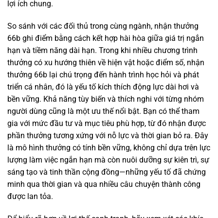
lợi ích chung.
So sánh với các đối thủ trong cùng ngành, nhận thưởng
66b ghi điểm bằng cách kết hợp hài hòa giữa giá trị ngắn
hạn và tiềm năng dài hạn. Trong khi nhiều chương trình
thưởng có xu hướng thiên về hiện vật hoặc điểm số, nhận
thưởng 66b lại chú trọng đến hành trình học hỏi và phát
triển cá nhân, đó là yếu tố kích thích động lực dài hơi và
bền vững. Khả năng tùy biến và thích nghi với từng nhóm
người dùng cũng là một ưu thế nổi bật. Bạn có thể tham
gia với mức đầu tư và mục tiêu phù hợp, từ đó nhận được
phần thưởng tương xứng với nỗ lực và thời gian bỏ ra. Đây
là mô hình thưởng có tính bền vững, không chỉ dựa trên lực
lượng làm việc ngắn hạn mà còn nuôi dưỡng sự kiên trì, sự
sáng tạo và tinh thần cộng đồng—những yếu tố đã chứng
minh qua thời gian và qua nhiều câu chuyện thành công
được lan tỏa.