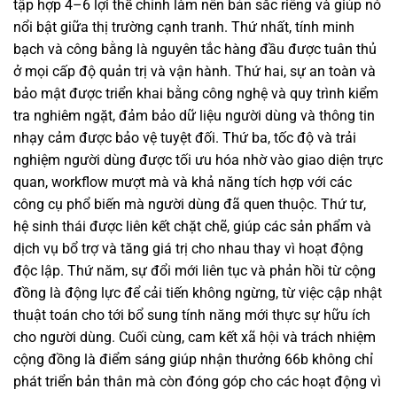
tập hợp 4–6 lợi thế chính làm nên bản sắc riêng và giúp nó
nổi bật giữa thị trường cạnh tranh. Thứ nhất, tính minh
bạch và công bằng là nguyên tắc hàng đầu được tuân thủ
ở mọi cấp độ quản trị và vận hành. Thứ hai, sự an toàn và
bảo mật được triển khai bằng công nghệ và quy trình kiểm
tra nghiêm ngặt, đảm bảo dữ liệu người dùng và thông tin
nhạy cảm được bảo vệ tuyệt đối. Thứ ba, tốc độ và trải
nghiệm người dùng được tối ưu hóa nhờ vào giao diện trực
quan, workflow mượt mà và khả năng tích hợp với các
công cụ phổ biến mà người dùng đã quen thuộc. Thứ tư,
hệ sinh thái được liên kết chặt chẽ, giúp các sản phẩm và
dịch vụ bổ trợ và tăng giá trị cho nhau thay vì hoạt động
độc lập. Thứ năm, sự đổi mới liên tục và phản hồi từ cộng
đồng là động lực để cải tiến không ngừng, từ việc cập nhật
thuật toán cho tới bổ sung tính năng mới thực sự hữu ích
cho người dùng. Cuối cùng, cam kết xã hội và trách nhiệm
cộng đồng là điểm sáng giúp nhận thưởng 66b không chỉ
phát triển bản thân mà còn đóng góp cho các hoạt động vì