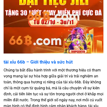
tài xỉu 66b – Giới thiệu và sức hút
Chúng ta bắt đầu hành trình với một thương hiệu có tham
vọng mang lại sự hòa hợp giữa giải trí và trải nghiệm an
toàn, thông qua hương vị riêng của tài xỉu 66b. Đây không
chỉ là một cụm từ quảng bá, mà là câu chuyện về sự kiên
định, cải tiến liên tục và sự tôn trọng người chơi ở khắp mọi
miền đất nước. Trong thế giới số ngày nay, nơi mỗi cú vuốt
màn hình có thể định hình cảm nhận khách hàng, tài xỉu