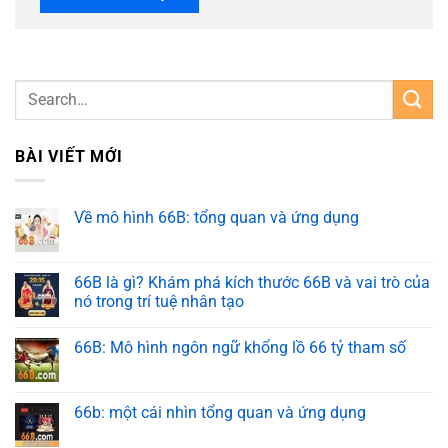
BÀI VIẾT MỚI
Về mô hình 66B: tổng quan và ứng dụng
66B là gì? Khám phá kích thước 66B và vai trò của
nó trong trí tuệ nhân tạo
66B: Mô hình ngôn ngữ khổng lồ 66 tỷ tham số
66b: một cái nhìn tổng quan và ứng dụng