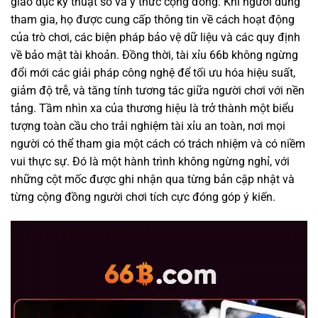
giáo dục kỹ thuật số và ý thức cộng đồng. Khi người dùng
tham gia, họ được cung cấp thông tin về cách hoạt động
của trò chơi, các biện pháp bảo vệ dữ liệu và các quy định
về bảo mật tài khoản. Đồng thời, tài xỉu 66b không ngừng
đổi mới các giải pháp công nghệ để tối ưu hóa hiệu suất,
giảm độ trễ, và tăng tính tương tác giữa người chơi với nền
tảng. Tầm nhìn xa của thương hiệu là trở thành một biểu
tượng toàn cầu cho trải nghiệm tài xỉu an toàn, nơi mọi
người có thể tham gia một cách có trách nhiệm và có niềm
vui thực sự. Đó là một hành trình không ngừng nghỉ, với
những cột mốc được ghi nhận qua từng bản cập nhật và
từng cộng đồng người chơi tích cực đóng góp ý kiến.