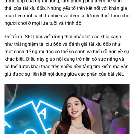
đóng góp của người dùng, làm phong phú thêm hệ sinh
thái của tài xỉu 66b. Những yếu tố trên kết nối với khán giả
mục tiêu một cách tự nhiên và đem lại lợi ích thiết thực cho
người chơi ở mọi lứa tuổi và trình độ.
Để tối ưu SEO, bài viết đồng thời nhắc tới các khía cạnh
như trải nghiệm tài xỉu 66b và đánh giá tài xỉu 66b như
một cách để người đọc có thể so sánh và hiểu rõ hơn về sự
khác biệt. Điều này giúp nội dung trở nên có sức nặng và
có thể được khai thác trên nhiều nền tảng tìm kiếm mà vẫn
giữ được sự liên kết nội dung giữa các phần của bài viết.