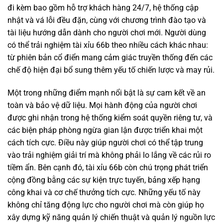
đi kèm bao gồm hỗ trợ khách hàng 24/7, hệ thống cập
nhật và vá lỗi đều đặn, cùng với chương trình đào tạo và
tài liệu hướng dẫn dành cho người chơi mới. Người dùng
có thể trải nghiệm tài xỉu 66b theo nhiều cách khác nhau:
từ phiên bản cổ điển mang cảm giác truyền thống đến các
chế độ hiện đại bổ sung thêm yếu tố chiến lược và may rủi.
Một trong những điểm mạnh nổi bật là sự cam kết về an
toàn và bảo vệ dữ liệu. Mọi hành động của người chơi
được ghi nhận trong hệ thống kiểm soát quyền riêng tư, và
các biện pháp phòng ngừa gian lận được triển khai một
cách tích cực. Điều này giúp người chơi có thể tập trung
vào trải nghiệm giải trí mà không phải lo lắng về các rủi ro
tiềm ẩn. Bên cạnh đó, tài xỉu 66b còn chú trọng phát triển
cộng đồng bằng các sự kiện trực tuyến, bảng xếp hạng
công khai và cơ chế thưởng tích cực. Những yếu tố này
không chỉ tăng động lực cho người chơi mà còn giúp họ
xây dựng kỹ năng quản lý chiến thuật và quản lý nguồn lực