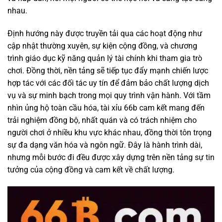
nhau.
Định hướng này được truyền tải qua các hoạt động như
cập nhật thường xuyên, sự kiện cộng đồng, và chương
trình giáo dục kỹ năng quản lý tài chính khi tham gia trò
chơi. Đồng thời, nền tảng sẽ tiếp tục đẩy mạnh chiến lược
hợp tác với các đối tác uy tín để đảm bảo chất lượng dịch
vụ và sự minh bạch trong mọi quy trình vận hành. Với tầm
nhìn ủng hộ toàn cầu hóa, tài xỉu 66b cam kết mang đến
trải nghiệm đồng bộ, nhất quán và có trách nhiệm cho
người chơi ở nhiều khu vực khác nhau, đồng thời tôn trọng
sự đa dạng văn hóa và ngôn ngữ. Đây là hành trình dài,
nhưng mỗi bước đi đều được xây dựng trên nền tảng sự tin
tưởng của cộng đồng và cam kết về chất lượng.