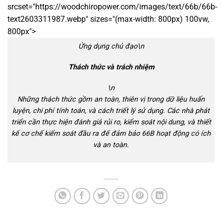
srcset="https://woodchiropower.com/images/text/66b/66b-
text2603311987.webp" sizes="(max-width: 800px) 100vw,
800px">
Ứng dụng chủ đạo\n
Thách thức và trách nhiệm
\n
Những thách thức gồm an toàn, thiên vị trong dữ liệu huấn
luyện, chi phí tính toán, và cách triết lý sử dụng. Các nhà phát
triển cần thực hiện đánh giá rủi ro, kiểm soát nội dung, và thiết
kế cơ chế kiểm soát đầu ra để đảm bảo 66B hoạt động có ích
và an toàn.