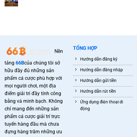
TỔNG HỢP
Nền
Hướng dẫn đăng ký
tảng
66B
của chúng tôi sở
Hướng dẫn đăng nhập
hữu đầy đủ những sản
phẩm cá cược phù hợp với
Hướng dẫn gửi tiền
mọi người chơi, một địa
Hướng dẫn rút tiền
điểm giải trí đầy tính công
bằng và minh bạch. Không
Ứng dụng điện thoại di
chỉ mang đến những sản
động
phẩm cá cược giải trí trực
tuyến hàng đầu mà chưa
đựng hàng trăm những ưu