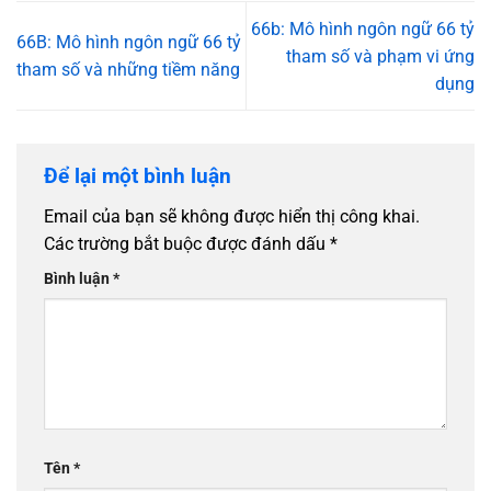
66b: Mô hình ngôn ngữ 66 tỷ
66B: Mô hình ngôn ngữ 66 tỷ
tham số và phạm vi ứng
tham số và những tiềm năng
dụng
Để lại một bình luận
Email của bạn sẽ không được hiển thị công khai.
Các trường bắt buộc được đánh dấu
*
Bình luận
*
Tên
*