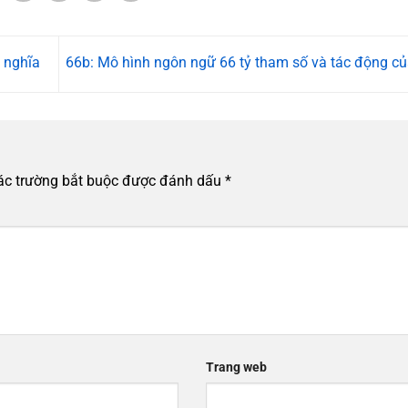
 nghĩa
66b: Mô hình ngôn ngữ 66 tỷ tham số và tác động c
ác trường bắt buộc được đánh dấu
*
Trang web