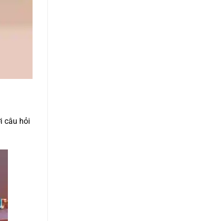
i câu hỏi