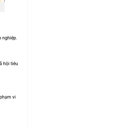
h nghiệp.
 hội tiêu
 phạm vi