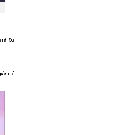
n nhiều
giảm rủi