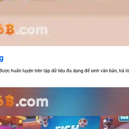
ng
ược huấn luyện trên tập dữ liệu đa dạng để sinh văn bản, trả lờ