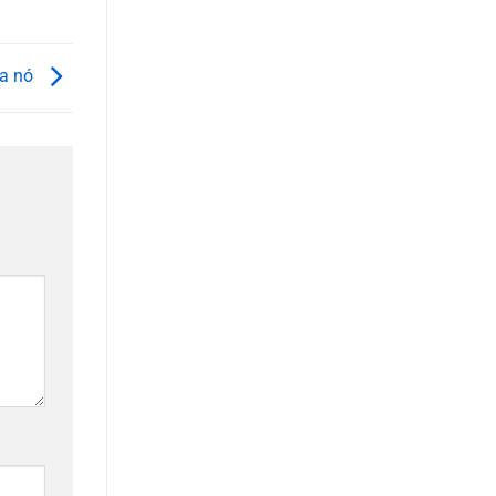
ủa nó