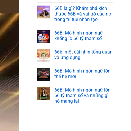
66B là gì? Khám phá kích
thước 66B và vai trò của nó
trong trí tuệ nhân tạo
66B: Mô hình ngôn ngữ
khổng lồ 66 tỷ tham số
66b: một cái nhìn tổng quan
và ứng dụng
66B: Mô hình ngôn ngữ lớn
thế hệ mới
66B: Mô hình ngôn ngữ lớn
66 tỷ tham số và những gì
nó mang lại